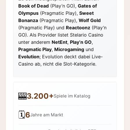
Book of Dead
(Play’n GO),
Gates of
Olympus
(Pragmatic Play),
Sweet
Bonanza
(Pragmatic Play),
Wolf Gold
(Pragmatic Play) und
Reactoonz
(Play’n
GO). Als Provider listet Stelario Casino
unter anderem
NetEnt
,
Play’n GO
,
Pragmatic Play
,
Microgaming
und
Evolution
; Evolution deckt dabei Live-
Casino ab, nicht die Slot-Kategorie.
🎰
3.200+
Spiele im Katalog
🗓️
6
Jahre am Markt