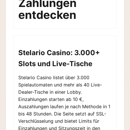
Zahlungen
entdecken
Stelario Casino: 3.000+
Slots und Live-Tische
Stelario Casino listet über 3.000
Spielautomaten und mehr als 40 Live-
Dealer-Tische in einer Lobby.
Einzahlungen starten ab 10 €,
Auszahlungen laufen je nach Methode in 1
bis 48 Stunden. Die Seite setzt auf SSL-
Verschlüsselung und bietet Limits für
Einzahlungen und Sitzungszeit in den